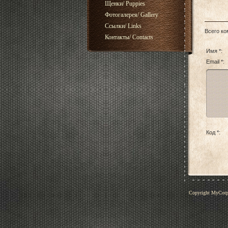
Щенки/ Puppies
Фотогалерея/ Gallery
Ссылки/ Links
Всего к
Контакты/ Contacts
Имя *:
Email *:
Код *:
Copyright MyCor