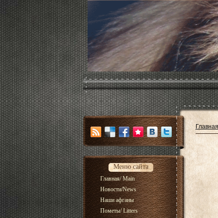
Главна
Меню сайта
Главная/ Main
Новости/News
Наши афганы
Пометы/ Litters