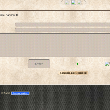
омментариев
:
0
p © 2026
|