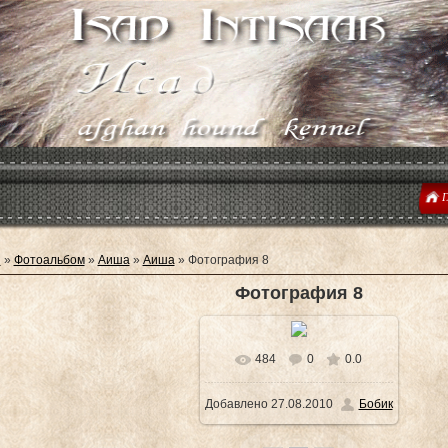
Г
я
»
Фотоальбом
»
Аиша
»
Аиша
» Фотография 8
Фотография 8
484
0
0.0
В реальном размере
Добавлено
27.08.2010
Бобик
1600x1200
/ 220.7Kb