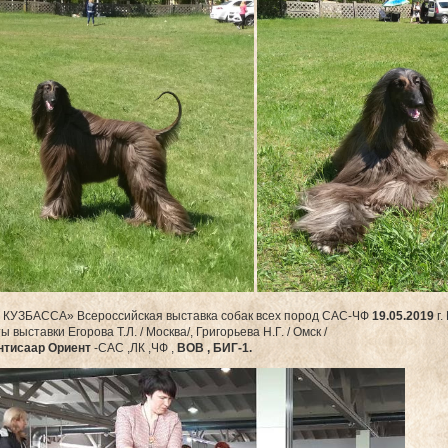
КУЗБАССА» Всероссийская выставка собак всех пород САС-ЧФ
19.05.2019
г
 выставки Егорова Т.Л. / Москва/, Григорьева Н.Г. / Омск /
нтисаар Ориент
-САС ,ЛК ,ЧФ ,
ВОВ , БИГ-1.