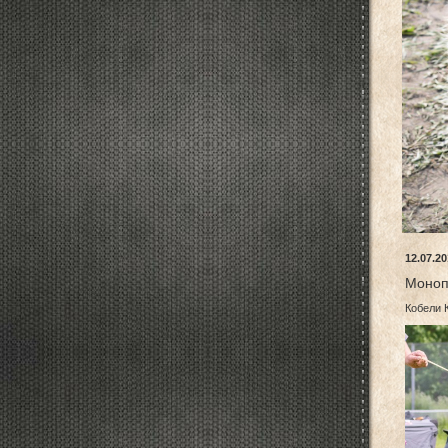
12.07.2
Моноп
Кобели 