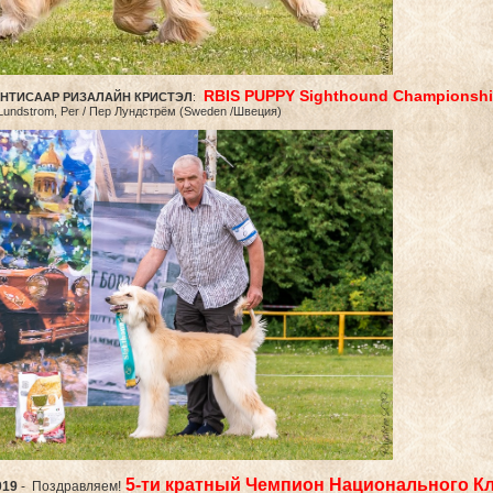
RBIS PUPPY Sighthound Championship
ИНТИСААР РИЗАЛАЙН КРИСТЭЛ
:
Lundstrom, Per / Пер Лундстрём (Sweden /Швеция)
5-ти кратный Чемпион Национального Клу
019
- Поздравляем!