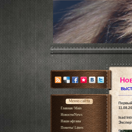
Но
ВЫСТ
______
Меню сайта
Первый 
11.08.2
Главная/ Main
Новости/News
Isad Int
Наши афганы
Э
кспер
Пометы/ Litters