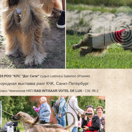
019 РОО "КЛС "Дог Сити"
судья Ludovica Salamon (Италия)
ородная выставка ранг КЧК, Санкт-Петербург
Класс Чемпионов НКП
ISAD INTISAAR VOTEL DE LUX
- CW, ЛК-2