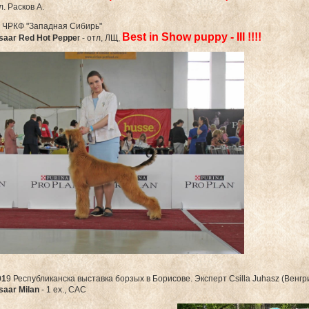
л. Расков А.
 ЧРКФ "Западная Сибирь"
Best in Show puppy - III !!!!
tisaar Red Hot Peppe
r - отл, ЛЩ,
01
9 Республиканска выставка борзых в Борисове. Эксперт Csilla Juhasz (Венгр
isaar Milan
- 1 ex., CAC