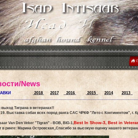
Г
вости/News
АВКИ
2018
2017
2016
2015
2014
2013
_______________________________________________________________
выход Тиграна в ветеранах!!
019.
Выставка собак всех пород ранга САС ЧРКФ "Лето с Континентом", г. К
Best In Show-3, Best in Veter
isaar Van Den Veker "Tigran"
- BOB, BIG-1,
т в ринге: Марина Островская
.
Спасибо за высокую оценку нашего ветерана