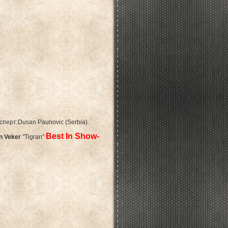
ксперт:Dusan Paunovic (Serbia).
Best In Show-
en Veker
"Tigran"