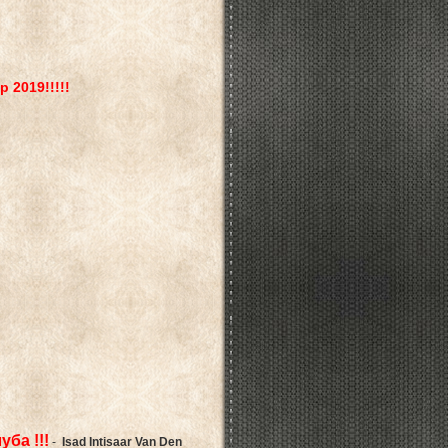
 2019!!!!!
ба !!!
-
Isad Intisaar Van Den