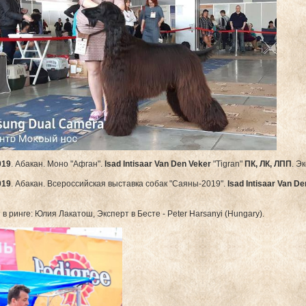
019
. Абакан. Моно "Афган".
Isad Intisaar Van Den Veker
"Tigran"
ПК, ЛК, ЛПП
. Э
019
. Абакан. Всероссийская выставка собак "Саяны-2019".
Isad Intisaar Van D
 в ринге: Юлия Лакатош, Эксперт в Бесте - Peter Harsanyi (Hungary).