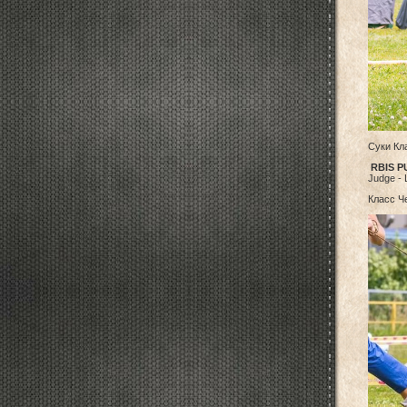
Суки Кл
RBIS P
Judge - 
Класс Ч