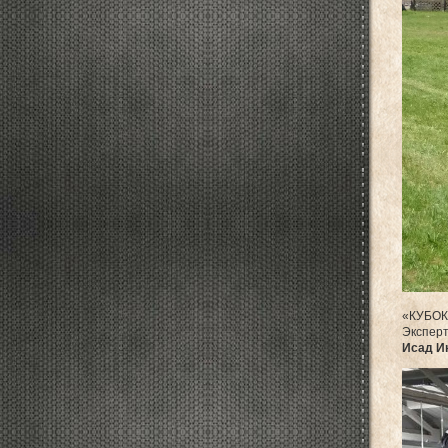
«КУБОК 
Эксперты
Исад И