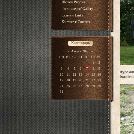
Щенки/ Puppies
Фотогалерея/ Gallery
Ссылки/ Links
Контакты/ Contacts
Календарь
«
Август 2026
»
ПН
ВТ
СР
ЧТ
ПТ
СБ
ВС
1
2
3
4
5
6
7
8
9
Курсинг
10
11
12
13
14
15
16
Isad In
17
18
19
20
21
22
23
24
25
26
27
28
29
30
31