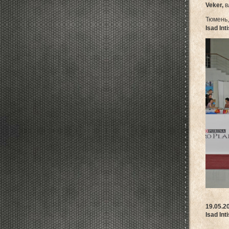
Veker,
в
Тюмень,
Isad In
19.05.2
Isad Int