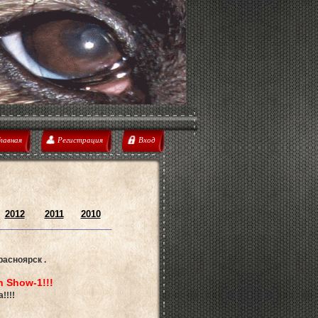
лавная
Регистрация
Вход
2012
2011
2010
________________________
расноярск .
an Show-1!!!
!!!!