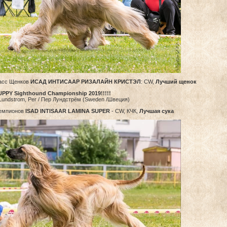
асс Щенков
ИСАД ИНТИСААР РИЗАЛАЙН КРИСТЭЛ
: CW,
Лучший щенок
UPPY Sighthound Championship 2019!!!!!
Lundstrom, Per / Пер Лундстрём (Sweden /Швеция)
емпионов
ISAD INTISAAR LAMINA SUPER
- CW, КЧК,
Лучшая сука