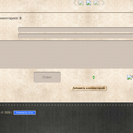
омментариев
:
0
p © 2026
|