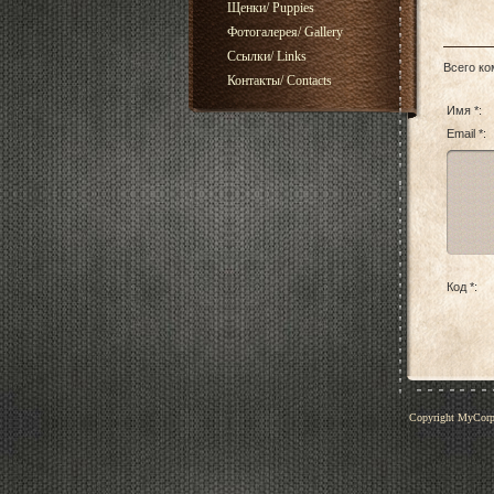
Щенки/ Puppies
Фотогалерея/ Gallery
Ссылки/ Links
Всего к
Контакты/ Contacts
Имя *:
Email *:
Код *:
Copyright MyCor