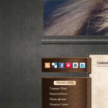
Главна
Меню сайта
Главная/ Main
Новости/News
Наши афганы
Пометы/ Litters