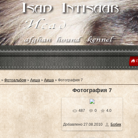
Г
я
»
Фотоальбом
»
Аиша
»
Аиша
» Фотография 7
Фотография 7
487
0
4.0
В реальном размере
Добавлено
27.08.2010
Бобик
1600x1200
/ 198.0Kb