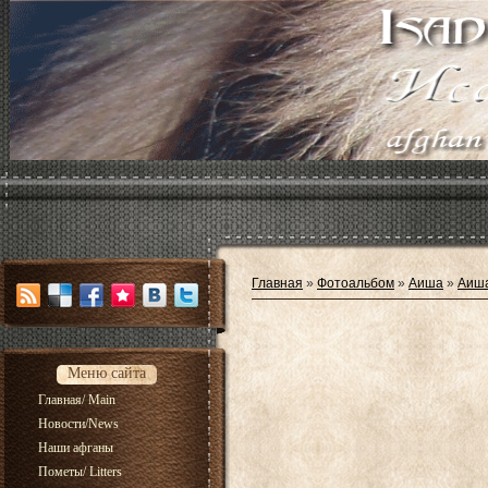
Главная
»
Фотоальбом
»
Аиша
»
Аиш
Меню сайта
Главная/ Main
Новости/News
Наши афганы
Пометы/ Litters