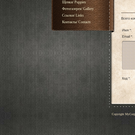
Щенки/ Puppies
Фотогалерея/ Gallery
Ссылки/ Links
Всего к
Контакты/ Contacts
Имя *:
Email *:
Код *:
Copyright MyCor