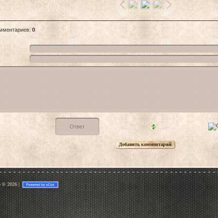
омментариев
:
0
p © 2026
|