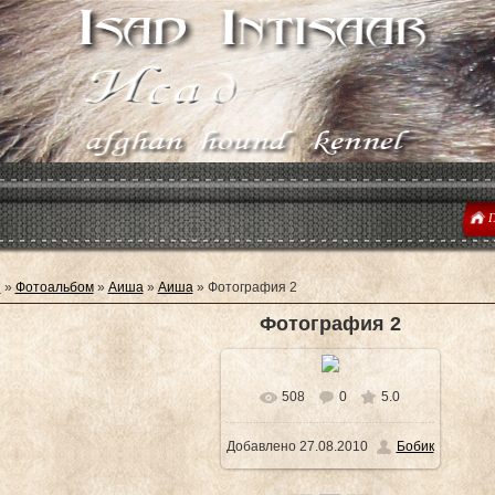
Г
я
»
Фотоальбом
»
Аиша
»
Аиша
» Фотография 2
Фотография 2
508
0
5.0
В реальном размере
Добавлено
27.08.2010
Бобик
450x600
/ 100.8Kb