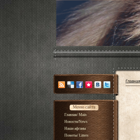
Главна
Меню сайта
Главная/ Main
Новости/News
Наши афганы
Пометы/ Litters