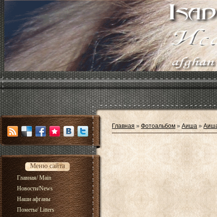
Главная
»
Фотоальбом
»
Аиша
»
Аиш
Меню сайта
Главная/ Main
Новости/News
Наши афганы
Пометы/ Litters