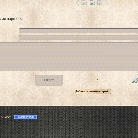
омментариев
:
0
p © 2026
|