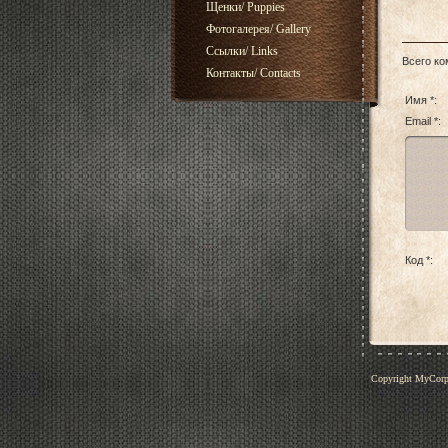
Щенки/ Puppies
Фотогалерея/ Gallery
Ссылки/ Links
Всего к
Контакты/ Contacts
Имя *:
Email *:
Код *:
Copyright MyCor