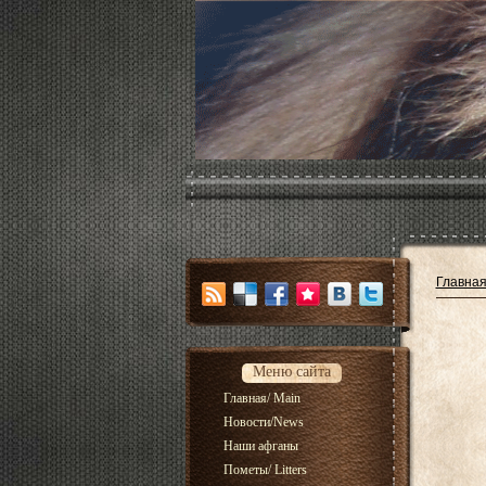
Главна
Меню сайта
Главная/ Main
Новости/News
Наши афганы
Пометы/ Litters