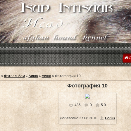
Г
я
»
Фотоальбом
»
Аиша
»
Аиша
» Фотография 10
Фотография 10
486
0
5.0
В реальном размере
Добавлено
27.08.2010
Бобик
1600x1200
/ 362.6Kb