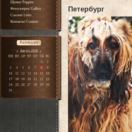
владе
Щенки/ Puppies
Петербург
Фотогалерея/ Gallery
Ссылки/ Links
Контакты/ Contacts
Календарь
«
Август 2026
»
ПН
ВТ
СР
ЧТ
ПТ
СБ
ВС
1
2
3
4
5
6
7
8
9
10
11
12
13
14
15
16
17
18
19
20
21
22
23
24
25
26
27
28
29
30
31