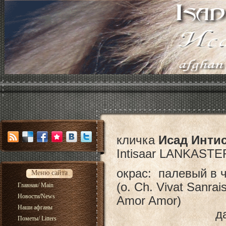
кличка
Исад Инти
Intisaar LANKAST
окрас: палевый в 
Меню сайта
(о. Ch. Vivat Sanrai
Главная/ Main
Новости/News
Amor Amor)
Наши афганы
дата рожде
Пометы/ Litters