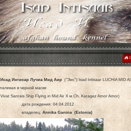
Г
а
Исад Интисар Лучиа Мид Aир
("Эис")
Isad Intisaar LUCHIA MID A
 палевая в черной маске
 Vivat Sanrais Ship Flying in Mid Air Х м.Ch. Karagez Amor Amor)
а рождения: 04.04.2012
аделец:
Annika Ganina (Estonia)