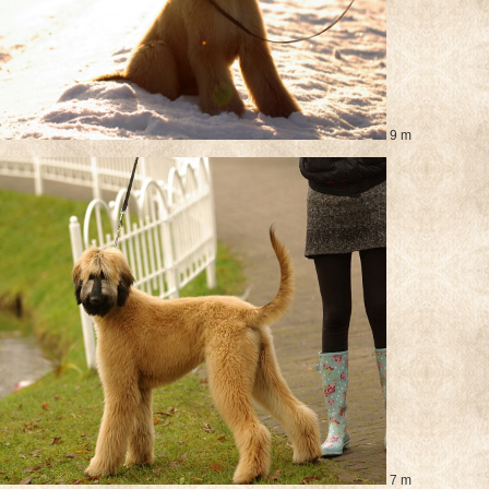
9 m
7 m