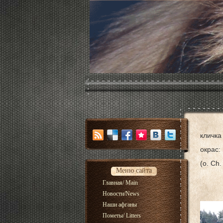
кличк
окрас:
(о. Ch.
Меню сайта
дат
Главная/ Main
вл
Новости/News
Наши афганы
Пометы/ Litters