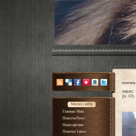
кличка
окрас:
(о. Ch.
дат
Меню сайта
вл
Главная/ Main
Новости/News
Наши афганы
Пометы/ Litters