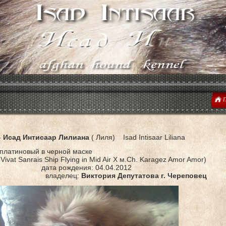
Г
-
Исад Интисаар Лилиана
( Лиля) Isad Intisaar Liliana
 платиновый в черной маске
 Vivat Sanrais Ship Flying in Mid Air Х м.Ch. Karagez Amor Amor)
а рождения: 04.04.2012
аделец:
Виктория Депутатова г. Череповец