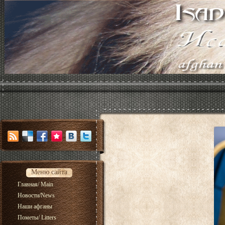
Меню сайта
Главная/ Main
Новости/News
Наши афганы
Пометы/ Litters