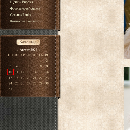
Щенки/ Puppies
Фотогалерея/ Gallery
Ссылки/ Links
Контакты/ Contacts
Календарь
«
Август 2026
»
ПН
ВТ
СР
ЧТ
ПТ
СБ
ВС
1
2
3
4
5
6
7
8
9
10
11
12
13
14
15
16
17
18
19
20
21
22
23
24
25
26
27
28
29
30
31