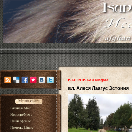
ISAD INTISAAR Niagara
вл. Алеся Лаагус Эстония
Меню сайта
Главная/ Main
Новости/News
Наши афганы
Пометы/ Litters