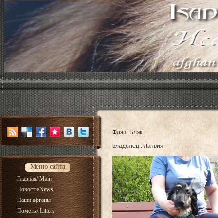
Флэш Блэк
владелец : Латвия
Меню сайта
Главная/ Main
Новости/News
Наши афганы
Пометы/ Litters