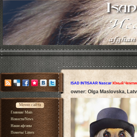
ISAD INTISAAR Nascar
Юный Чемпио
owner: Olga Maslovska, Latv
Меню сайта
Главная/ Main
Новости/News
Наши афганы
Пометы/ Litters