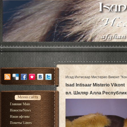
Исад Интисаар Мистерио Виконт "Кон
Isad Intisaar Misterio Vikon
вл. Шкляр Алла Республи
Меню сайта
Главная/ Main
Новости/News
Наши афганы
Пометы/ Litters