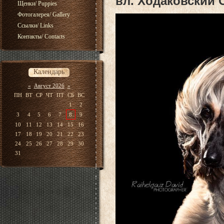
вл. Ходаковский 
Щенки/ Puppies
Фотогалерея/ Gallery
Ссылки/ Links
Контакты/ Contacts
Календарь
«
Август 2026
»
ПН
ВТ
СР
ЧТ
ПТ
СБ
ВС
1
2
3
4
5
6
7
8
9
10
11
12
13
14
15
16
17
18
19
20
21
22
23
24
25
26
27
28
29
30
31