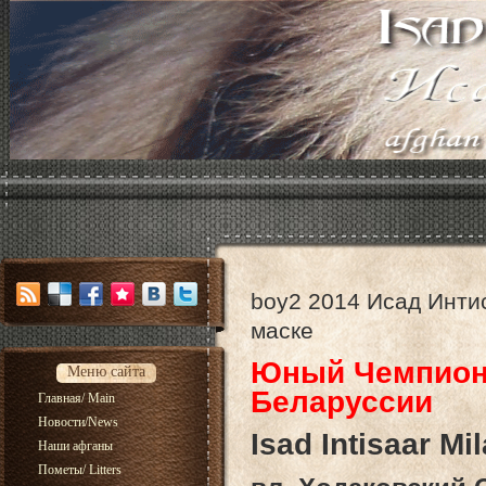
boy2 2014 Исад Инти
маске
Юный Чемпион
Меню сайта
Беларуссии
Главная/ Main
Новости/News
Isad Intisaar M
Наши афганы
Пометы/ Litters