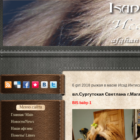
6 girl 2018 рыжая в маске Исад Инти
вл.Сургутская Светлана г.Маг
BIS baby-1
Меню сайта
Главная/ Main
Новости/News
Наши афганы
Пометы/ Litters