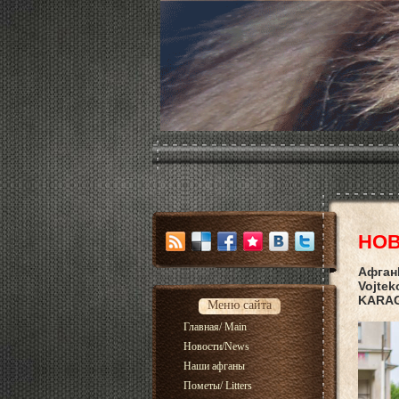
НОВ
АфганП
Vojtek
KARA
Меню сайта
Главная/ Main
Новости/News
Наши афганы
Пометы/ Litters