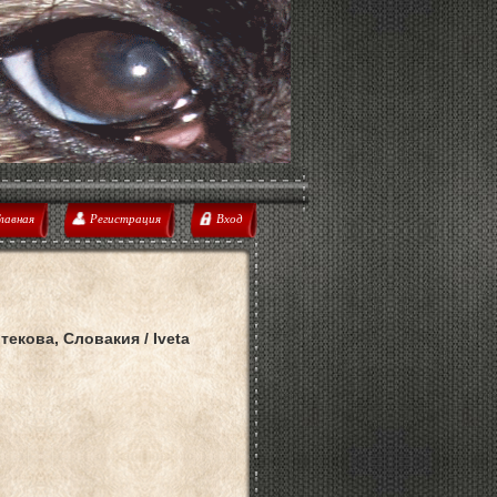
лавная
Регистрация
Вход
текова, Словакия / Iveta