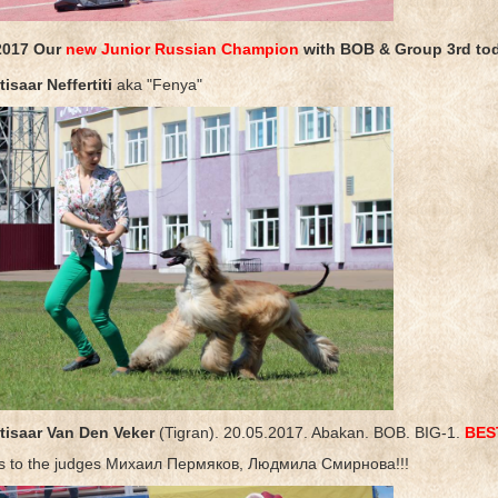
2017 Our
new Junior Russian Champion
with BOB &
Group 3rd
tod
tisaar Neffertiti
aka "Fenya"
ntisaar Van Den Veker
(Tigran). 20.05.2017. Abakan. BOB. BIG-1.
BEST
 to the judges Михаил Пермяков, Людмила Смирнова!!!