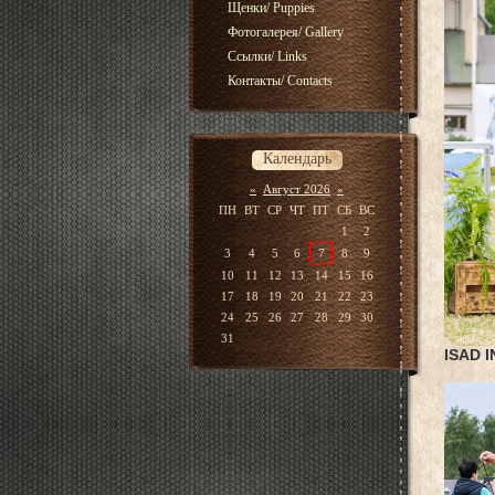
Щенки/ Puppies
Фотогалерея/ Gallery
Ссылки/ Links
Контакты/ Contacts
Календарь
«
Август 2026
»
ПН
ВТ
СР
ЧТ
ПТ
СБ
ВС
1
2
3
4
5
6
7
8
9
10
11
12
13
14
15
16
17
18
19
20
21
22
23
24
25
26
27
28
29
30
31
ISAD 