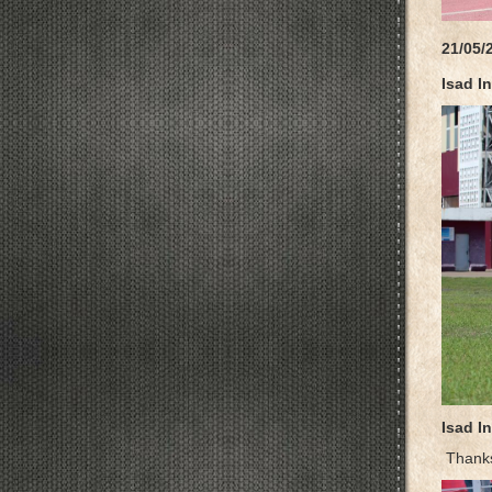
21/05/
Isad In
Isad I
Thanks