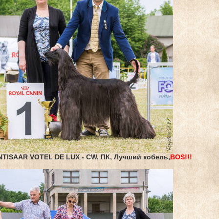
INTISAAR VOTEL DE LUX
- CW, ПК, Лучший кобель,
BOS!!!