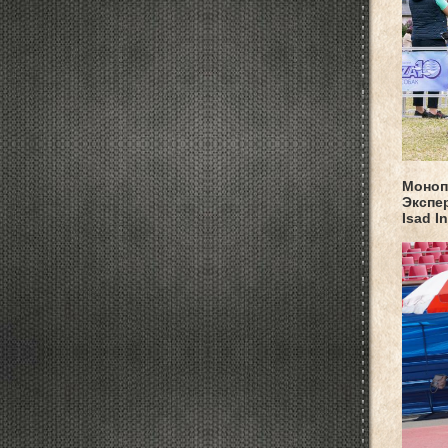
Монопо
Экспе
Isad I