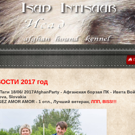
Г
ОСТИ 2017 год
ати 18/06/ 2017AfghanParty - Афганская борзая ПК - Ивета Вой
ova, Slovakia
GEZ AMOR AMOR
- 1 отл., Лучший ветеран,
ЛПП, BISS!!!