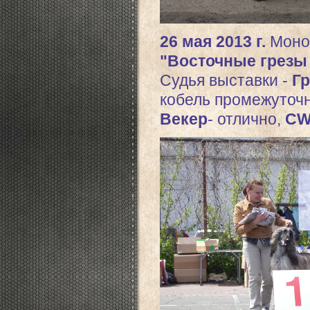
26 мая 2013 г.
Моно
"Восточные грезы 
Судья выставки -
Гр
кобель промежуточн
Векер
- отлично,
CW