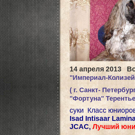
14 апреля 2013 В
"Империал-Колизей"
( г. Санкт- Петербур
"Фортуна"
Теренть
cуки Класс юниоро
Isad Intisaar Lamin
JCAC,
Лучший юни