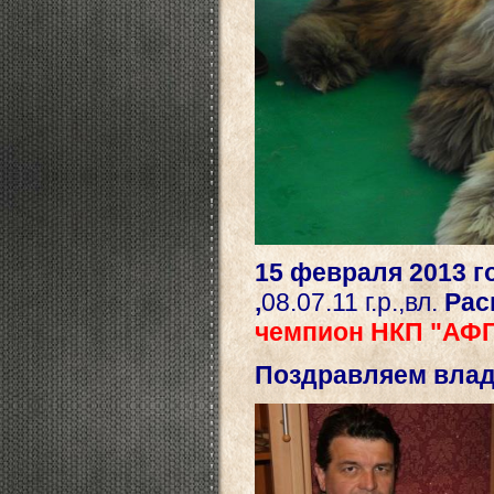
15 февраля 2013 
,
08.07.11 г.р.,вл.
Рас
чемпион НКП "АФ
Поздравляем влад