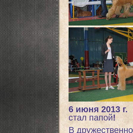
6 июня 2013 г
стал папой
!
В дружественн