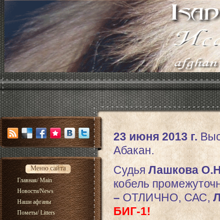
23 июня 2013 г.
Выс
Абакан.
Судья
Лашкова О.
Меню сайта
Главная/ Main
кобель промежуточн
Новости/News
–
ОТЛИЧНО, САС,
Л
Наши афганы
БИГ-1!
Пометы/ Litters