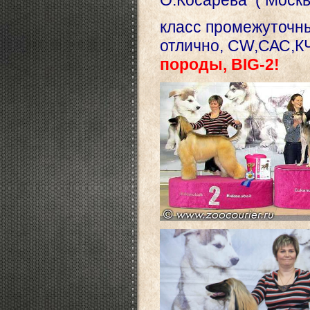
О.Косарева ( Москв
класс промежуточ
отлично, СW,САС,
породы, BIG-2!