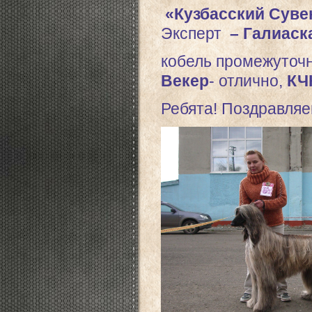
«Кузбасский Суве
Эксперт
– Галиаск
кобель промежуточн
Векер
- отлично,
КЧК
Ребята! Поздравляе