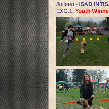
Joileen
- ISAD INTI
EXC.1
,
Youth Winn