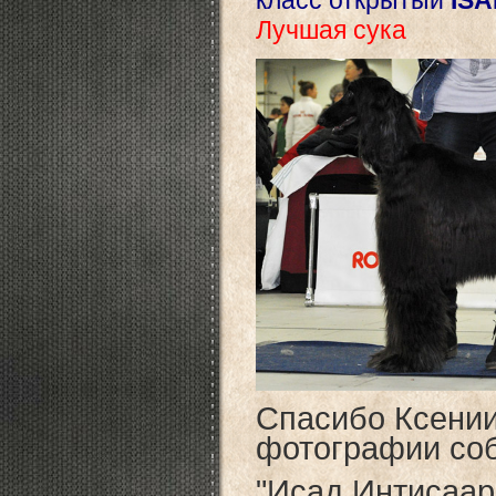
класс открытый
I
SA
Лучшая сука
Cпасибо Ксении
фотографии соб
"Исад Интисаар