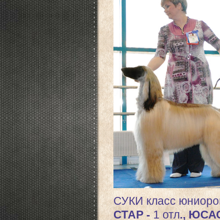
СУКИ класс юниор
СТАР -
1 отл
., ЮСА