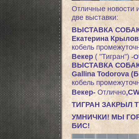
Отличные новости
две выставки:
ВЫСТАВКА СОБАК
Екатерина Крылов
кобель промежуточн
Векер
( "Тигран")
-
О
ВЫСТАВКА СОБАК
Gallina Todorova (
кобель промежуточн
Векер-
Отлично
,CW
ТИГРАН ЗАКРЫЛ 
УМНИЧКИ! МЫ ГО
БИС!