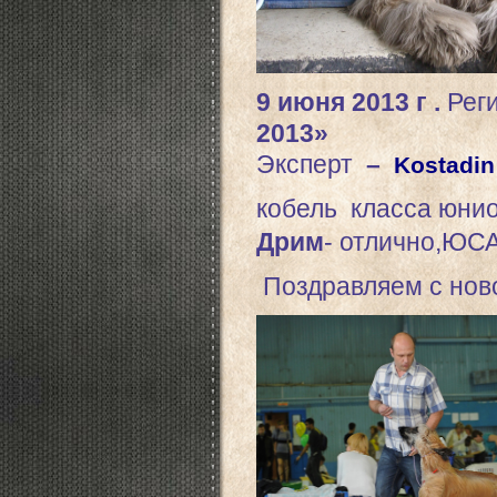
9 июня 2013 г .
Рег
2013»
Эксперт
–
Kostadi
кобель класса
юни
Дрим
-
отлично,ЮС
Поздравляем с нов