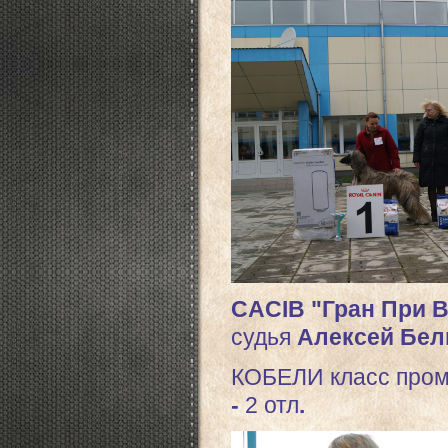
CACIB "Гран При В
судья
Алексей Бел
КОБЕЛИ к
ласс про
-
2 отл
.