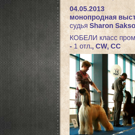
04.05.2013
монопродная выста
судья
Sharon Sakso
КОБЕЛИ
класс про
-
1 отл
., CW, CC