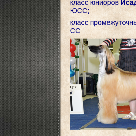
класс юниоров
Иса
ЮСС;
класс промежуточ
СС