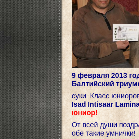
9 февраля 2013 г
Балтийский триум
cуки Класс юниоро
Isad Intisaar Lamin
юниор!
От всей души позд
обе такие умнички!