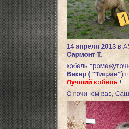
14 апреля 2013
в
А
Сармонт Т.
кобель промежуточн
Векер ( "Тигран")
п
Лучший кобель
!
С почином вас, Саш