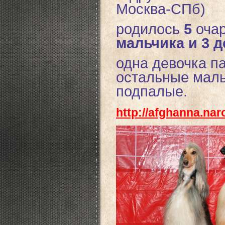
Москва-СПб)
родилось
5
оча
мальчика и 3 
одна девочка п
остальные маль
подпалые.
http://afghanna.naro