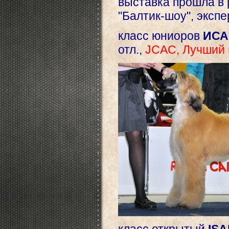
выставка прошла в 
"Балтик-шоу", экспе
класс юниоров
ИСА
отл.,
JCAC, Лучший