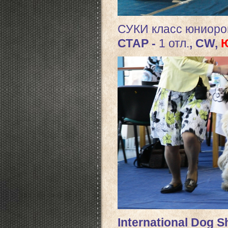
СУКИ класс юниоро
СТАР -
1 отл.
, CW,
Ю
International Dog S