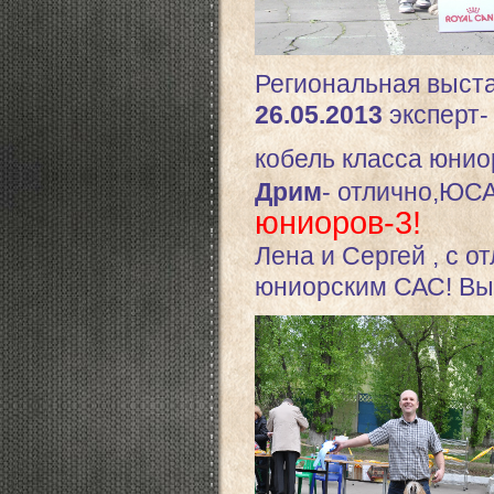
Региональная выст
26.05.2013
эксперт
кобель класса юнио
Дрим
- отлично,ЮС
юниор
ов-3!
Лена и Сергей , с 
юниорским САС! Вы