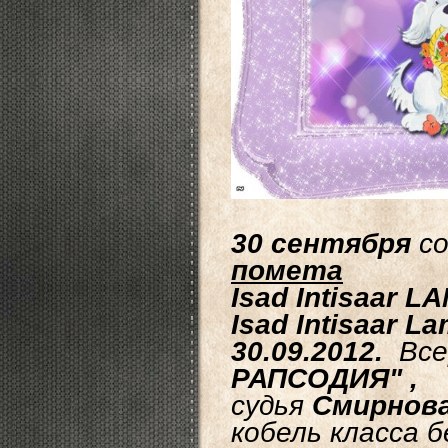
30 сентября
с
помета
Isad Intisaar
Isad Intisaar L
30.09.2012.
Все
РАПСОДИЯ" ,
судья
Смирнова 
кобель класса б