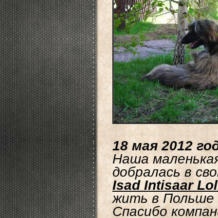
18 мая 2012 го
Наша маленька
добралась в св
Isad Intisaar Lo
жить в Польше 
Спасибо компани