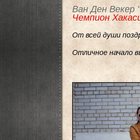
Ван Ден Векер 
Чемпион Хакас
От всей души позд
Отличное
начало в