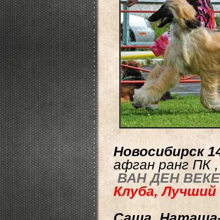
Новосибирск 14
афган ранг ПК
ВАН ДЕН ВЕК
Клуба, Лучши
Саша, Наташа- 