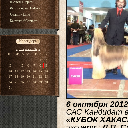
Щенки/ Puppies
Фотогалерея/ Gallery
Ссылки/ Links
Контакты/ Contacts
Календарь
«
Август 2026
»
ПН
ВТ
СР
ЧТ
ПТ
СБ
ВС
1
2
3
4
5
6
7
8
9
10
11
12
13
14
15
16
17
18
19
20
21
22
23
24
25
26
27
28
29
30
31
6 октября 2012
САС Кандидат 
«КУБОК ХАКАС
э
ксперт:
Л.П. С