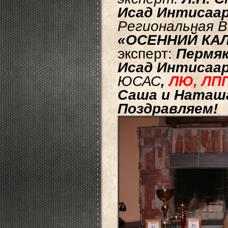
Исад Интисаар
Региональная В
«ОСЕННИЙ КА
экс
перт:
Пермяк
Исад Интисаар
ЮСАС
,
ЛЮ, ЛПП,
Саша и Наташ
Поздравляем!