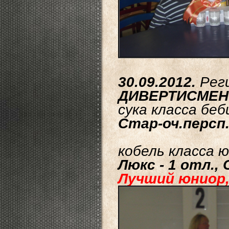
30.09.2012.
Рег
ДИВЕРТИСМЕН
сука класса беб
Стар-оч.персп.
кобель класса 
Люкс - 1 отл.,
Лучший юниор,