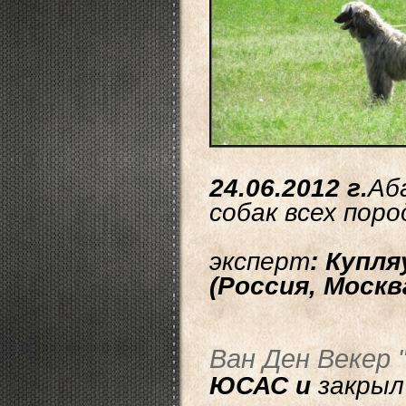
24.06.2012 г.
Аб
собак всех поро
эксперт
: Купл
(Россия, Москв
Ван Ден Векер 
ЮСАС и
закрыл