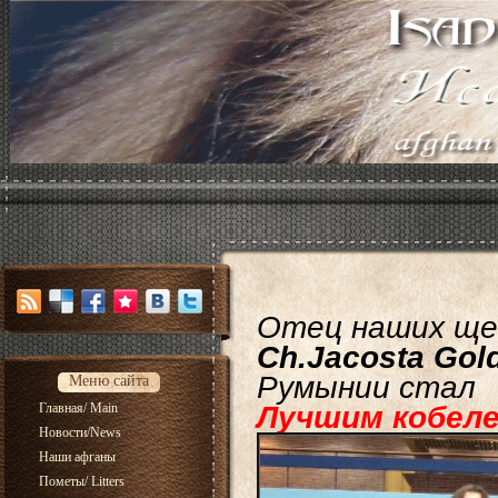
Отец наших ще
Ch.Jacosta Gol
Румынии стал
Меню сайта
Главная/ Main
Лучшим кобеле
Новости/News
Наши афганы
Пометы/ Litters