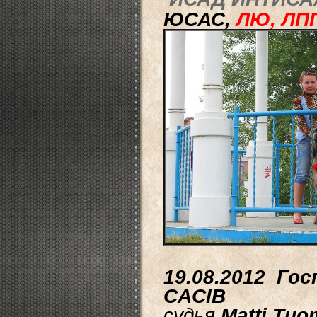
ЮСАС,
ЛЮ, ЛПП
19.08.2012 Гос
CACIB
судья
Matti Tuo