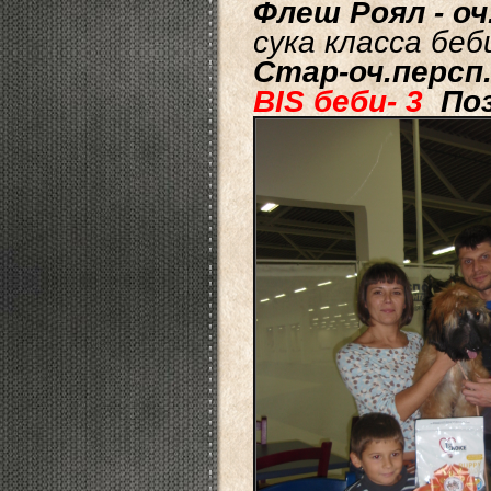
Флеш Роял - о
сука класса беб
Стар-оч.персп.
BIS беби- 3
По