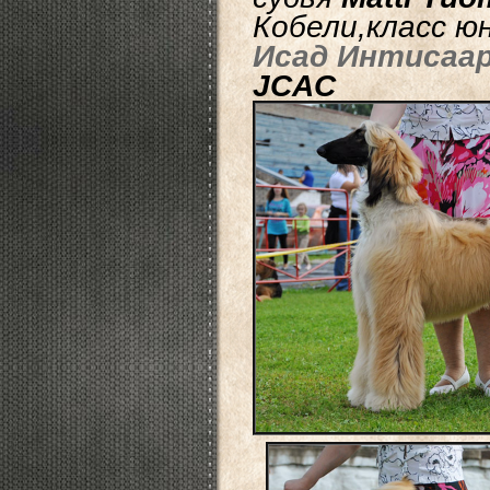
Кобели,класс ю
Исад Интисаар
JCAC