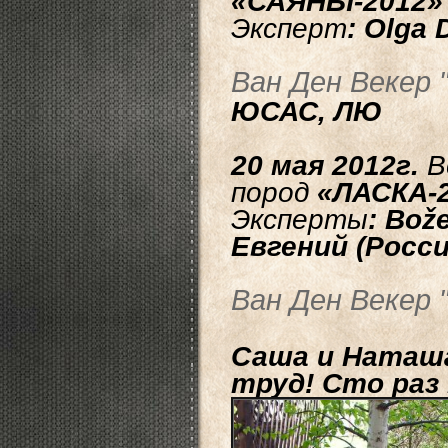
«САЯНЫ-2012
Эксперт
: Olga 
Ван Ден Векер 
ЮСАС, ЛЮ
20 мая 2012г.
В
пород
«ЛАСКА-
Эксперты
: Bož
Евгений (Росси
Ван Ден Векер 
Саша и Наташа
труд! Сто ра